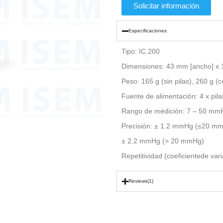
Solicitar información
Especificaciones
Tipo: IC.200
Dimensiones: 43 mm [ancho] x 1
Peso: 165 g (sin pilas), 260 g (c
Fuente de alimentación: 4 x pil
Rango de médición: 7 – 50 mm
Precisión: ± 1.2 mmHg (≤20 mm
± 2.2 mmHg (> 20 mmHg)
Repetitividad (coeficientede var
Reviews(1)