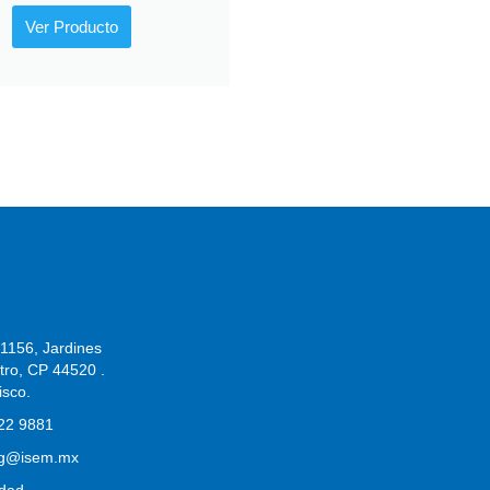
Ver Producto
 1156, Jardines
tro, CP 44520 .
isco.
122 9881
ng@isem.mx