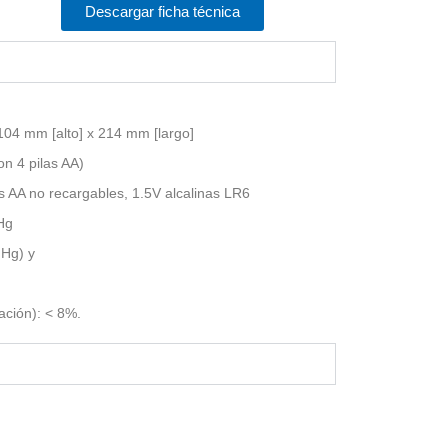
Descargar ficha técnica
04 mm [alto] x 214 mm [largo]
on 4 pilas AA)
as AA no recargables, 1.5V alcalinas LR6
Hg
Hg) y
iación):
< 8%.